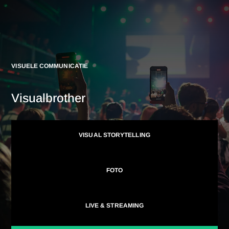
VISUELE COMMUNICATIE
Visualbrother
VISUAL STORYTELLING
FOTO
LIVE & STREAMING